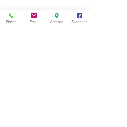
☆6月ウェディングキャンペーン🌸
Phone
Email
Address
Facebook
Search By Tags
まだタグはありません。
Follow Us
Nail Salon Calypso Ⅱ
Private Salon Calypso
〒577-0802 〒
577-0802