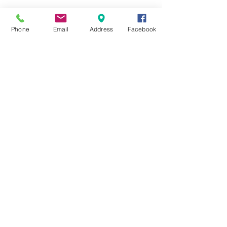
☆6月ウェディングキャンペーン🌸
Phone
Email
Address
Facebook
Search By Tags
まだタグはありません。
Follow Us
Nail Salon Calypso Ⅱ
Private Salon Calypso
〒577-0802 〒
577-0802
大阪府東大阪市小阪本町１‐７‐９ 東