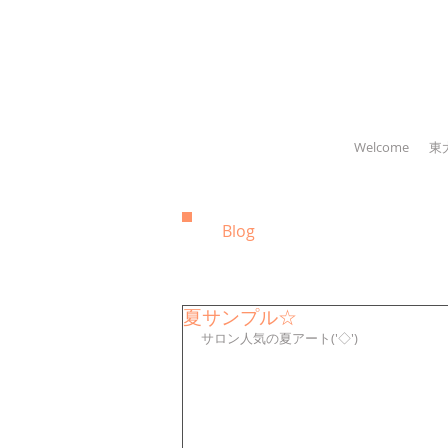
Welcome
東
Blog
夏サンプル☆
サロン人気の夏アート('◇')ゞ