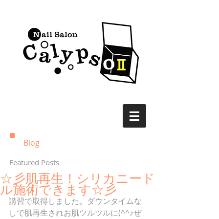
Blog
Featured Posts
☆彡肌再生！シリカニード
ル施術できます☆彡
講習で取得しました。ダウンタイムな
しで肌再生されお肌ツルツルに(^^♪ぜ