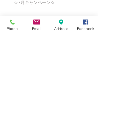
☆7月キャンペーン☆
☆6月ウェディングキャンペーン🌸
Phone
Email
Address
Facebook
Search By Tags
まだタグはありません。
Follow Us
Nail Salon Calypso Ⅱ
Private Salon Calypso