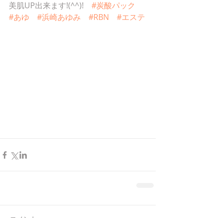
美肌UP出来ます!(^^)!　
#炭酸パック
#あゆ
#浜崎あゆみ
#RBN
#エステ