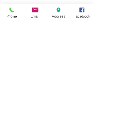
☆6月ウェディングキャンペーン🌸
Phone
Email
Address
Facebook
Search By Tags
まだタグはありません。
Follow Us
Nail Salon Calypso Ⅱ
Private Salon Calypso
〒577-0802 〒
577-0802
大阪府東大阪市小阪本町１‐７‐９ 東