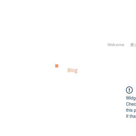
Welcome
東
Blog
Widg
Check
this 
If th