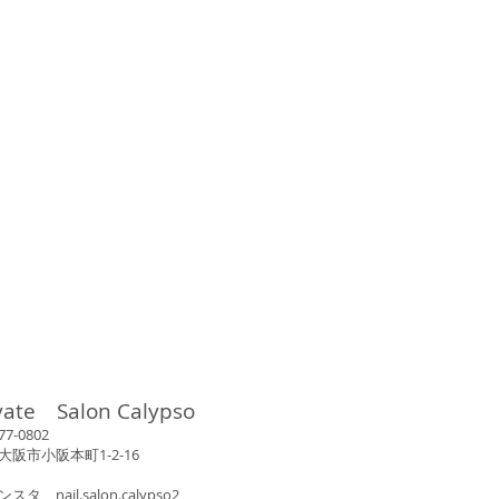
vate Salon Calypso
802
市小阪本町1-2-16
ンスタ nail.salon.calypso2