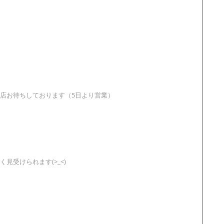
店お待ちしております（5日より営業）
見受けられます(>_<)