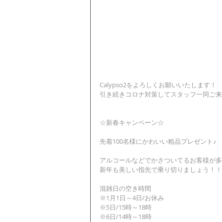
Calypso2をよろしくお願いいたします！
引き続きコロナ対策してスタッフ一同ご来
☆新春キャンペーン☆
先着100名様にかわいい粗品プレゼント♪
アルコールなどでかさついてるお客様が多く
新年も美しい指先で乗り切りましょう！！
混雑日の空き時間
※1月1日～4日/お休み
※5日/15時～18時
※6日/14時～18時