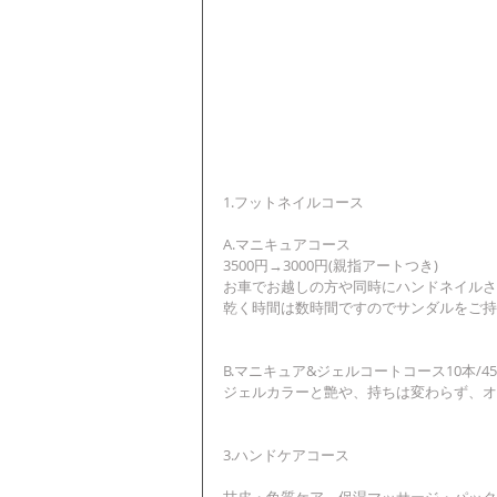
1.フットネイルコース 
A.マニキュアコース 
3500円→3000円(親指アートつき) 
お車でお越しの方や同時にハンドネイルされ
乾く時間は数時間ですのでサンダルをご持
B.マニキュア&ジェルコートコース10本/45
ジェルカラーと艶や、持ちは変わらず、オ
3.ハンドケアコース 
甘皮・角質ケア、保湿マッサージ・パック込み