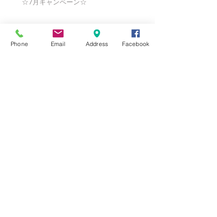
☆7月キャンペーン☆
☆6月ウェディングキャンペーン🌸
Phone
Email
Address
Facebook
Search By Tags
まだタグはありません。
Follow Us
Nail Salon Calypso Ⅱ
Private Salon Calypso
〒577-0802 〒