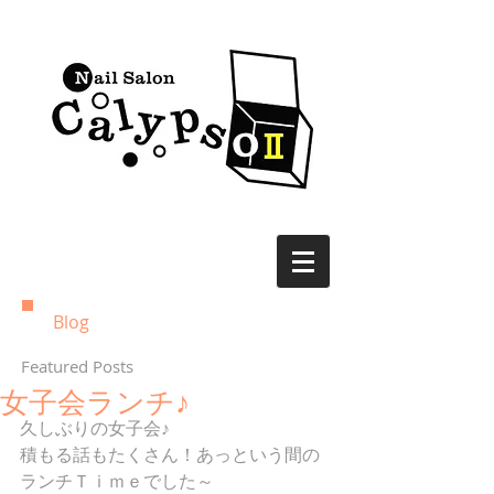
Blog
Featured Posts
女子会ランチ♪
久しぶりの女子会♪ 
積もる話もたくさん！あっという間の
ランチＴｉｍｅでした～ 