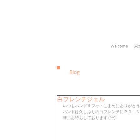
Welcome
東
Blog
白フレンチジェル
いつもハンド＆フットこまめにありがとう
ハンドは久しぶりの白フレンチにＰＯＩＮ
来月お待ちしております!(^^)! 