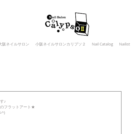
大阪ネイルサロン
小阪ネイルサロンカリプソ２
Nail Catalog
Nailist
♪ 
のフラットアート★ 
) 