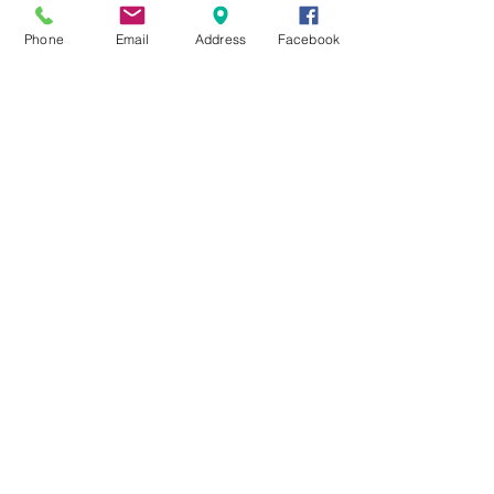
★8月キャンペーン☆
Phone
Email
Address
Facebook
☆7月キャンペーン☆
☆6月ウェディングキャンペーン🌸
Search By Tags
まだタグはありません。
Follow Us