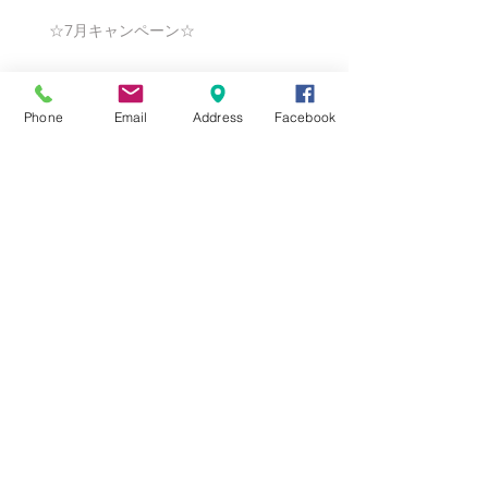
☆7月キャンペーン☆
Phone
Email
Address
Facebook
☆6月ウェディングキャンペーン🌸
Search By Tags
まだタグはありません。
Follow Us
Nail Salon Calypso Ⅱ