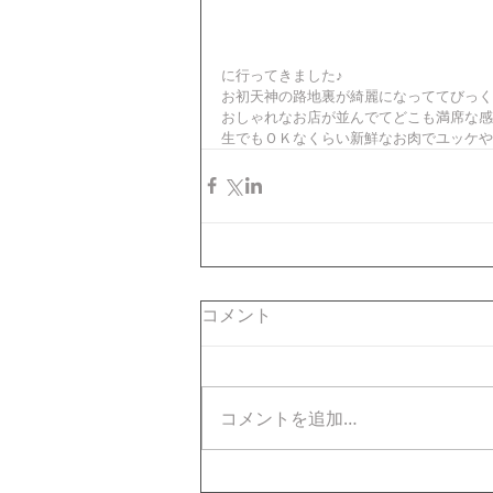
に行ってきました♪ 
お初天神の路地裏が綺麗になっててびっく
おしゃれなお店が並んでてどこも満席な感じでし
生でもＯＫなくらい新鮮なお肉でユッケや骨
コメント
コメントを追加…