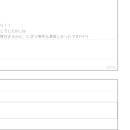
り！！ 
た((+_+)) 
付きカルビ、にぎり寿司も美味しかったです(^○^)