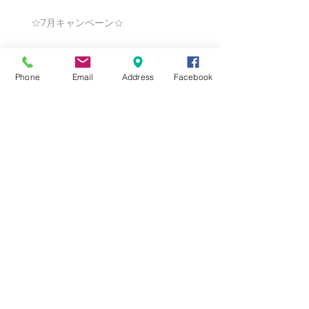
☆7月キャンペーン☆
Phone
Email
Address
Facebook
☆6月ウェディングキャンペーン🌸
Search By Tags
まだタグはありません。
Follow Us
Nail Salon Calypso Ⅱ