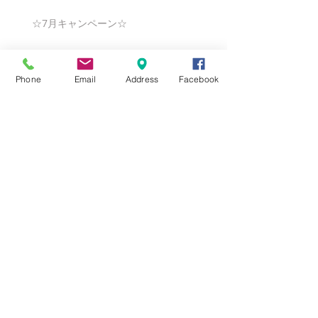
☆7月キャンペーン☆
Phone
Email
Address
Facebook
☆6月ウェディングキャンペーン🌸
Search By Tags
まだタグはありません。
Follow Us
Nail Salon Calypso Ⅱ