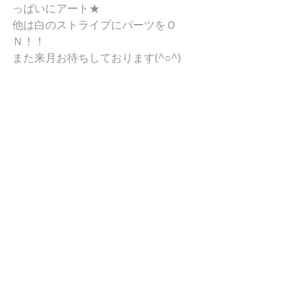
っぱいにアート★ 
他は白のストライプにパーツをＯ
Ｎ！！ 
また来月お待ちしております(^○^) 