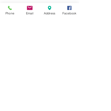
★8月キャンペーン☆
Phone
Email
Address
Facebook
☆7月キャンペーン☆
☆6月ウェディングキャンペーン🌸
Search By Tags
まだタグはありません。
Follow Us