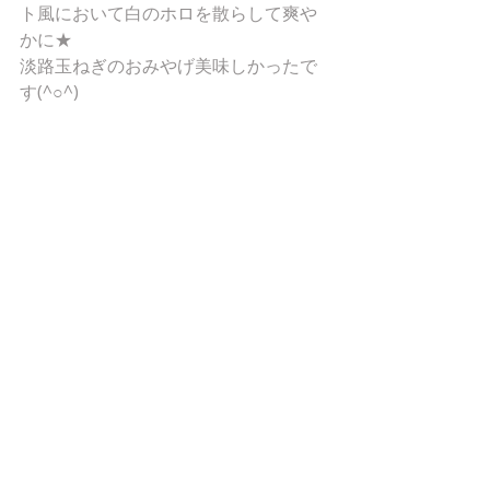
ト風において白のホロを散らして爽や
かに★ 
淡路玉ねぎのおみやげ美味しかったで
す(^○^) 