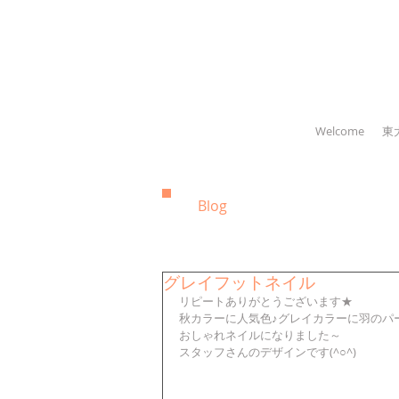
Welcome
東
Blog
グレイフットネイル
リピートありがとうございます★ 
秋カラーに人気色♪グレイカラーに羽のパ
おしゃれネイルになりました～ 
スタッフさんのデザインです(^○^) 