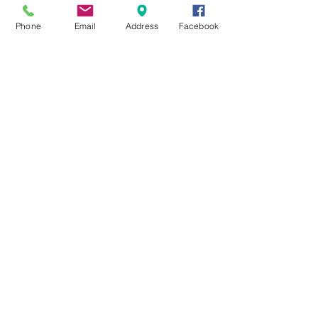
★8月キャンペーン☆
Phone
Email
Address
Facebook
☆7月キャンペーン☆
☆6月ウェディングキャンペーン🌸
Search By Tags
まだタグはありません。
Follow Us