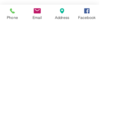
☆6月ウェディングキャンペーン🌸
Phone
Email
Address
Facebook
Search By Tags
まだタグはありません。
Follow Us
Nail Salon Calypso Ⅱ
Private Salon Calypso
〒577-0802 〒
577-0802
大阪府東大阪市小阪本町１‐７‐９ 東