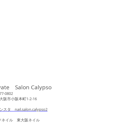
vate Salon Calypso
802
市小阪本町1-2-16
ンスタ nail.salon.calypso2
ル 東大阪ネイル