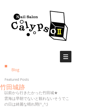
Blog
Featured Posts
竹田城跡
以前から行きたかった竹田城★ 
雲海は早朝でないと観れないそうでこ
の日は綺麗な晴れ間(^_^;) 