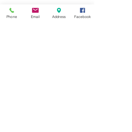
☆6月ウェディングキャンペーン🌸
Phone
Email
Address
Facebook
Search By Tags
まだタグはありません。
Follow Us
Nail Salon Calypso Ⅱ
Private Salon Calypso
〒577-0802 〒
577-0802
大阪府東大阪市小阪本町１‐７‐９ 東