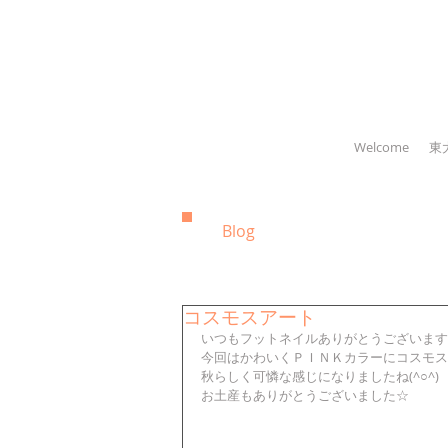
Welcome
東
Blog
コスモスアート
いつもフットネイルありがとうございます♪
今回はかわいくＰＩＮＫカラーにコスモス
秋らしく可憐な感じになりましたね(^○^) 
お土産もありがとうございました☆ 