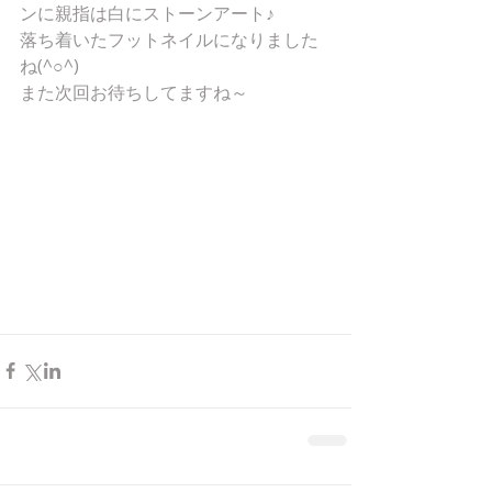
ンに親指は白にストーンアート♪ 
落ち着いたフットネイルになりました
ね(^○^) 
また次回お待ちしてますね～ 