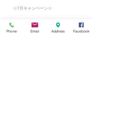
☆7月キャンペーン☆
Phone
Email
Address
Facebook
☆6月ウェディングキャンペーン🌸
Search By Tags
まだタグはありません。
Follow Us
Nail Salon Calypso Ⅱ