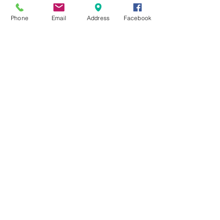
★8月キャンペーン☆
Phone
Email
Address
Facebook
☆7月キャンペーン☆
☆6月ウェディングキャンペーン🌸
Search By Tags
まだタグはありません。
Follow Us