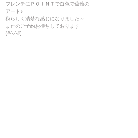
フレンチにＰＯＩＮＴで白色で薔薇の
アート♪ 
秋らしく清楚な感じになりました～ 
またのご予約お待ちしております
(#^.^#) 