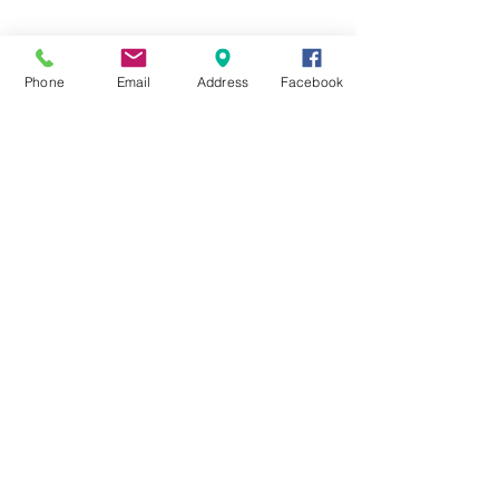
☆6月ウェディングキャンペーン🌸
Phone
Email
Address
Facebook
Search By Tags
まだタグはありません。
Follow Us
Nail Salon Calypso Ⅱ
Private Salon Calypso
〒577-0802 〒
577-0802