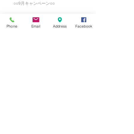
○○9月キャンペーン○○
Phone
Email
Address
Facebook
★8月キャンペーン☆
☆7月キャンペーン☆
☆6月ウェディングキャンペーン🌸
Search By Tags
まだタグはありません。
Follow Us