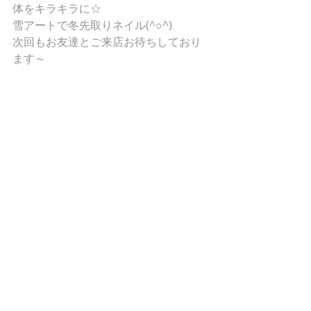
体をキラキラに☆ 
雪アートで冬先取りネイル(^○^) 
次回もお友達とご来店お待ちしており
ます～ 