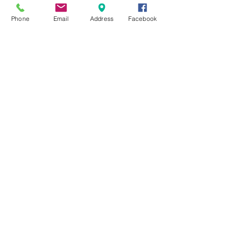
★8月キャンペーン☆
Phone
Email
Address
Facebook
☆7月キャンペーン☆
☆6月ウェディングキャンペーン🌸
Search By Tags
まだタグはありません。
Follow Us