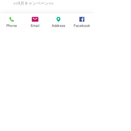
○○9月キャンペーン○○
Phone
Email
Address
Facebook
★8月キャンペーン☆
☆7月キャンペーン☆
☆6月ウェディングキャンペーン🌸
Search By Tags
まだタグはありません。
Follow Us