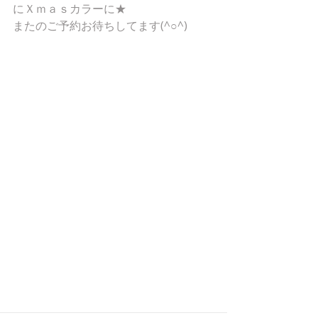
にＸｍａｓカラーに★ 
またのご予約お待ちしてます(^○^) 