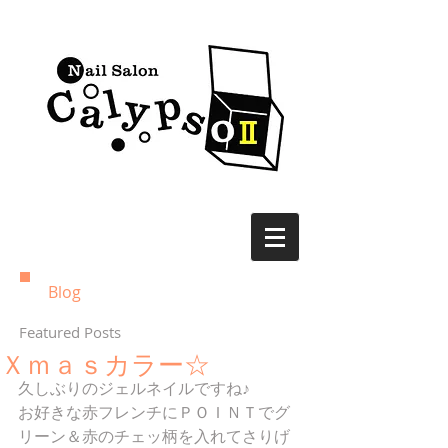
Blog
Featured Posts
Ｘｍａｓカラー☆
久しぶりのジェルネイルですね♪ 
お好きな赤フレンチにＰＯＩＮＴでグ
リーン＆赤のチェッ柄を入れてさりげ