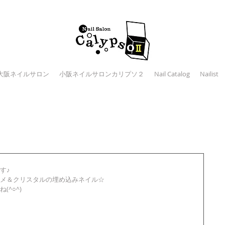
大阪ネイルサロン
小阪ネイルサロンカリプソ２
Nail Catalog
Nailist
♪ 
メ＆クリスタルの埋め込みネイル☆ 
^○^) 