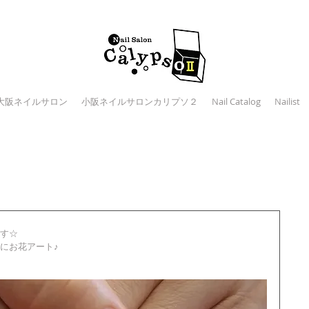
大阪ネイルサロン
小阪ネイルサロンカリプソ２
Nail Catalog
Nailist
す☆ 
にお花アート♪ 