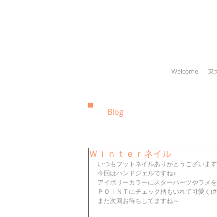
Welcome
東
Blog
Ｗｉｎｔｅｒネイル
いつもフットネイルありがとうございます
今回はハンドジェルですね♪ 
アイボリーカラーにスターパーツやラメを
ＰＯＩＮＴにチェック柄もいれて可愛く(#^.^
また次回お待ちしてますね～ 