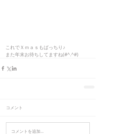
これでＸｍａｓもばっちり♪ 
また年末お待ちしてますね(#^.^#)
コメント
コメントを追加…