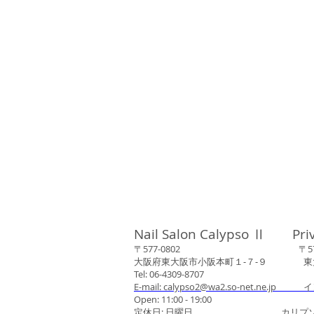
Nail Salon Calypso Ⅱ Pri
〒577-0802 〒577-0
大阪府東大阪市小阪本町１‐７‐９ 東大阪
Tel: 06-4309-8707
E-mail: calypso2@wa2.so-net.ne.jp イ
Open: 11:00 - 19:00
定休日: 日曜日 カリプソネイ