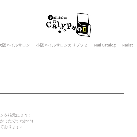
大阪ネイルサロン
小阪ネイルサロンカリプソ２
Nail Catalog
Nailist
 
ンを根元にＯＮ！ 
たですね(^○^) 
ております♪ 