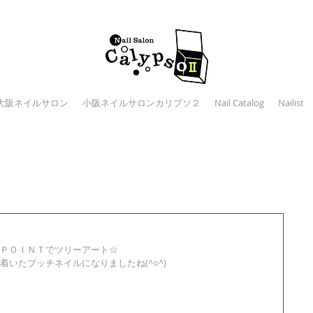
大阪ネイルサロン
小阪ネイルサロンカリプソ２
Nail Catalog
Nailist
ー
ＰＯＩＮＴでツリーアート☆ 
いたプッチネイルになりましたね(^○^) 