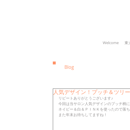
Welcome
東
Blog
人気デザイン！プッチ＆ツリ
リピートありがとうございます♪ 
今回は当サロン人気デザインのプッチ柄に
ネイビー＆白＆ＰＩＮＫを使ったので落ち着
また年末お待ちしてますね！ 