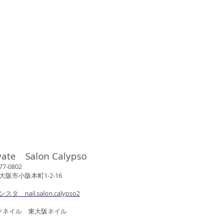
vate Salon Calypso
802
市小阪本町1-2-16
ンスタ nail.salon.calypso2
ル 東大阪ネイル