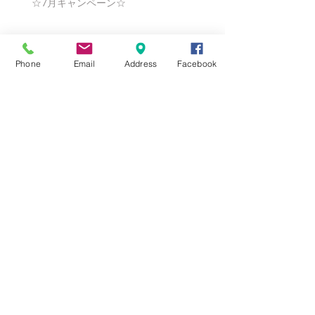
☆7月キャンペーン☆
☆6月ウェディングキャンペーン🌸
Phone
Email
Address
Facebook
Search By Tags
まだタグはありません。
Follow Us
Nail Salon Calypso Ⅱ
Private Salon Calypso
〒577-0802 〒