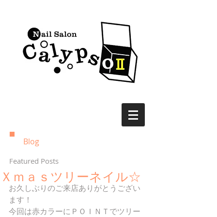
Blog
Featured Posts
Ｘｍａｓツリーネイル☆
お久しぶりのご来店ありがとうござい
ます！ 
今回は赤カラーにＰＯＩＮＴでツリー