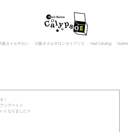
大阪ネイルサロン
小阪ネイルサロンカリプソ２
Nail Catalog
Nailist
す！ 
アンアート☆ 
いくなりました☆ 