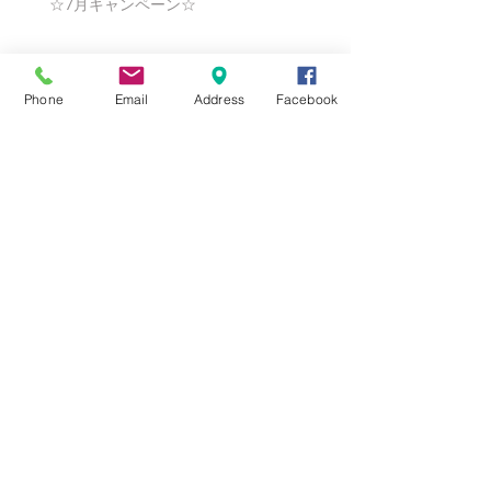
☆7月キャンペーン☆
☆6月ウェディングキャンペーン🌸
Phone
Email
Address
Facebook
Search By Tags
まだタグはありません。
Follow Us
Nail Salon Calypso Ⅱ
Private Salon Calypso
〒577-0802 〒