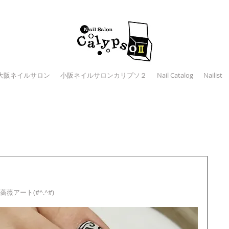
大阪ネイルサロン
小阪ネイルサロンカリプソ２
Nail Catalog
Nailist
ート(#^.^#) 