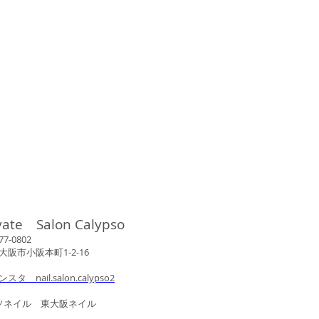
vate Salon Calypso
802
市小阪本町1-2-16
ンスタ nail.salon.calypso2
ル 東大阪ネイル