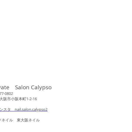
vate Salon Calypso
802
市小阪本町1-2-16
ンスタ nail.salon.calypso2
ル 東大阪ネイル