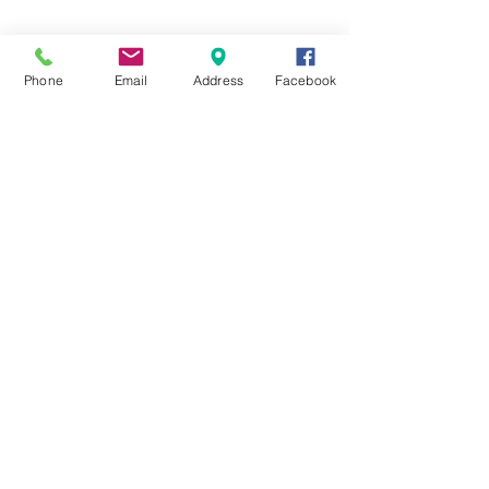
☆6月ウェディングキャンペーン🌸
Phone
Email
Address
Facebook
Search By Tags
まだタグはありません。
Follow Us
Nail Salon Calypso Ⅱ
Private Salon Calypso
〒577-0802 〒
577-0802