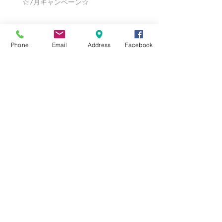
☆7月キャンペーン☆
☆6月ウェディングキャンペーン🌸
Phone
Email
Address
Facebook
Search By Tags
まだタグはありません。
Follow Us
Nail Salon Calypso Ⅱ
Private Salon Calypso
〒577-0802 〒