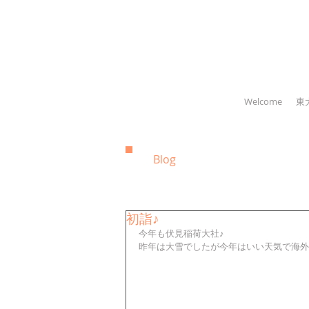
Welcome
東
Blog
初詣♪
今年も伏見稲荷大社♪ 
昨年は大雪でしたが今年はいい天気で海外の観