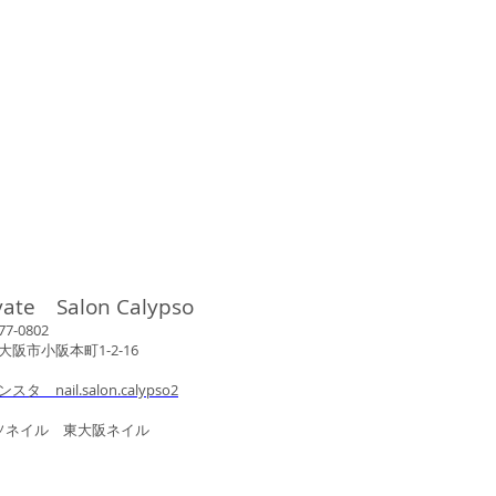
vate Salon Calypso
802
市小阪本町1-2-16
ンスタ nail.salon.calypso2
ル 東大阪ネイル