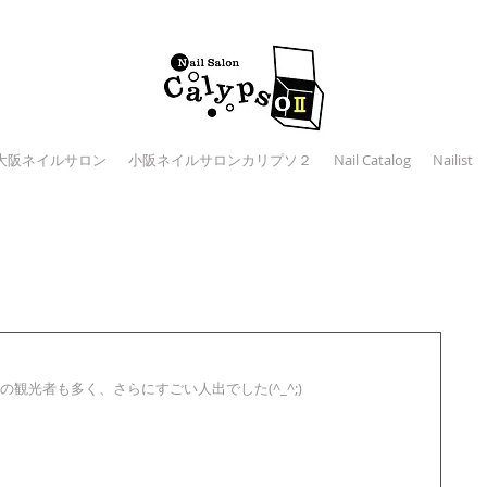
大阪ネイルサロン
小阪ネイルサロンカリプソ２
Nail Catalog
Nailist
光者も多く、さらにすごい人出でした(^_^;) 