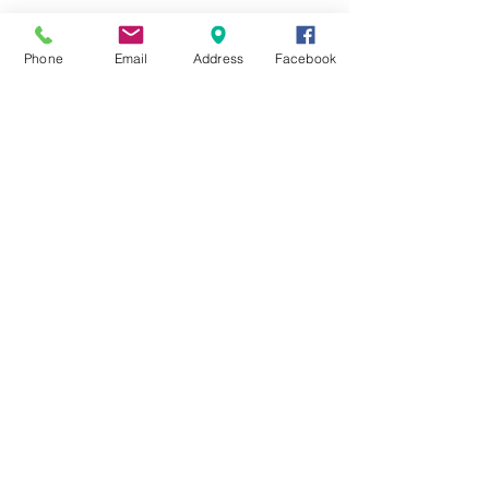
★8月キャンペーン☆
Phone
Email
Address
Facebook
☆7月キャンペーン☆
☆6月ウェディングキャンペーン🌸
Search By Tags
まだタグはありません。
Follow Us